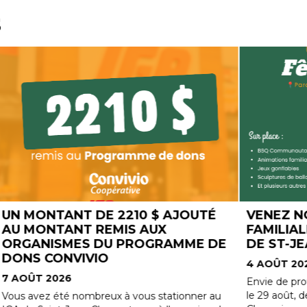
s
TÉ
VENEZ NOMBREUX À LA FÊTE
DES
FAMILIALE DU PARC CHAMPIGNY
RO
 DE
DE ST-JEAN-CHRYSOSTOME !
4 A
4 AOÛT 2026
Nouv
memb
Envie de profiter de l'été en famille ? Samedi,
des 
le 29 août, de 11h à 15h, rendez-vous au Parc
 au