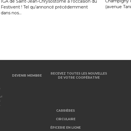
Accé
Champigny de Saint-Jean-Chrysostome
n du
(avenue Taniata) pour une fête,...
RECEVEZ TOUTES LES NOUVELLES
DEVENIR MEMBRE
DE VOTRE COOPÉRATIVE
s
ui
t
.
CARRIÈRES
CIRCULAIRE
ÉPICERIE EN LIGNE