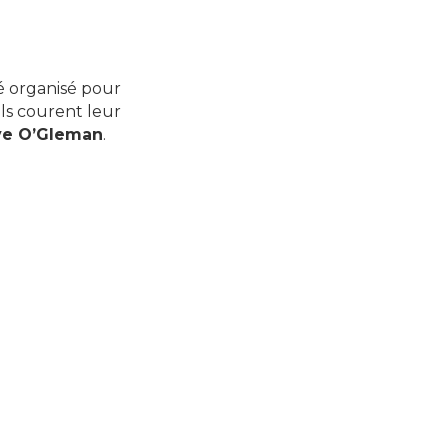
té organisé pour
ils courent leur
ève O’Gleman
.