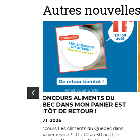
Autres nouvelle
‹
NTS DU
UN MONTANT DE 2210 $ AJOU
ANIER EST
AU MONTANT REMIS AUX
!
ORGANISMES DU PROGRAMME
DONS CONVIVIO
7 AOÛT 2026
 Québec dans
30 août, le
Vous avez été nombreux à vous stationner