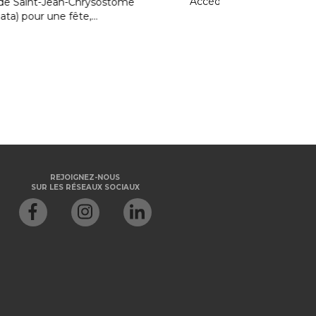
dez à des...
seront présents d
votre IGA extra d
bénéfice. Un...
REJOIGNEZ-NOUS
SUR LES RÉSEAUX SOCIAUX