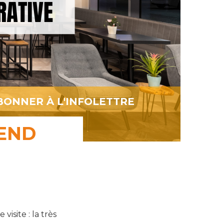
BONNER À L'INFOLETTRE
REND
isite : la très