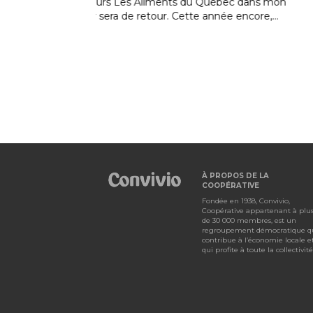
uébec dans mon
IGA de Saint-Jean-Chrysostome à l'occasio
nnée encore,...
Festivent ! Tel qu’annoncé précédemment
dans nos...
À PROPOS DE LA
COOPÉRATIVE
Fondée en 1938, Convivio,
Coopérative appartenant à plu
de 30 000 membres, est un
regroupement démocratique q
contribue à l’économie locale e
qui profite à toute la collectivité