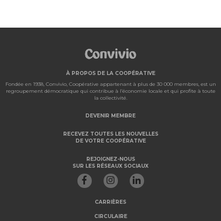
À PROPOS DE LA COOPÉRATIVE
Fondée en 1938, Convivio, Coopérative appartenant à plus de 30 000 membres, est un
regroupement démocratique qui contribue à l’économie locale et qui profite à toute
la collectivité.
DEVENIR MEMBRE
RECEVEZ TOUTES LES NOUVELLES
DE VOTRE COOPÉRATIVE
REJOIGNEZ-NOUS
SUR LES RÉSEAUX SOCIAUX
CARRIÈRES
CIRCULAIRE