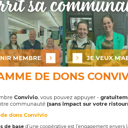
ENIR MEMBRE
JE VEUX M'A
AMME DE DONS CONVIV
embre
Convivio
, vous pouvez appuyer -
gratuite
votre communauté
(sans impact sur votre ristour
de dons Convivio
es de base
d’une coopérative est l’engagement envers