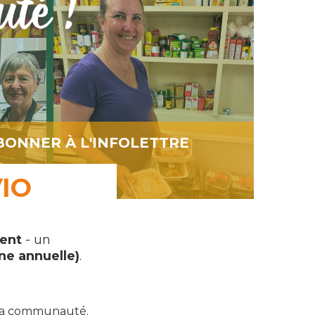
BONNER À L'INFOLETTRE
IO
ment
- un
ne annuelle)
.
 la communauté.