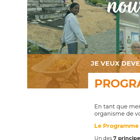
JE VEUX DEV
PROGR
En tant que m
organisme de 
Le Programme 
Un des
7 princip