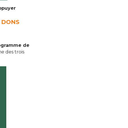
appuyer
 DONS
rogramme de
e des trois