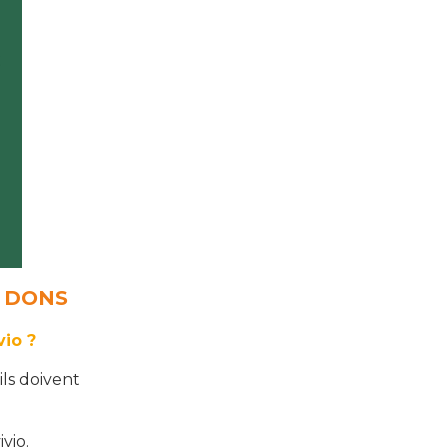
 DONS
io ?
ils doivent
vio.