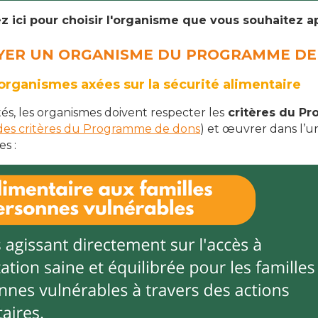
z ici pour choisir l'organisme que vous souhaitez 
YER UN ORGANISME DU PROGRAMME DE
organismes axées sur la sécurité alimentaire
és, les organismes doivent respecter les
critères du P
te des critères du Programme de dons
) et œuvrer dans l’un
s :