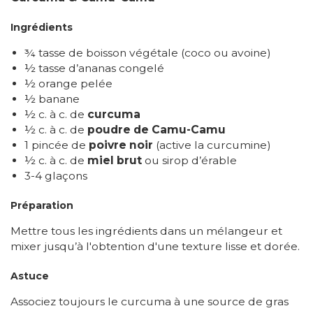
Ingrédients
¾ tasse de boisson végétale (coco ou avoine)
½ tasse d’ananas congelé
½ orange pelée
½ banane
½ c. à c. de
curcuma
½ c. à c. de
poudre de Camu-Camu
1 pincée de
poivre noir
(active la curcumine)
½ c. à c. de
miel brut
ou sirop d’érable
3-4 glaçons
Préparation
Mettre tous les ingrédients dans un mélangeur et
mixer jusqu’à l'obtention d'une texture lisse et dorée.
Astuce
Associez toujours le curcuma à une source de gras