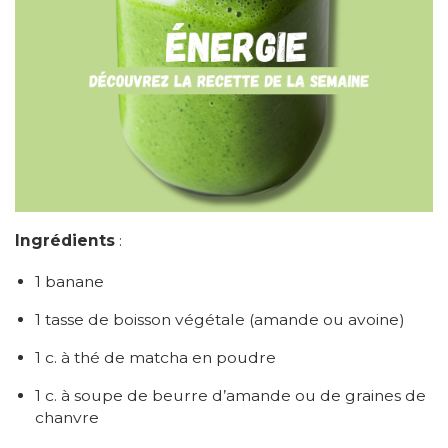
Ingrédients
:
1 banane
1 tasse de boisson vé
g
étale (amande ou avoine)
1 c. à th
é de matcha en poudre
1 c. à
soupe de beurre d
’
amande ou de graines de
chanvre