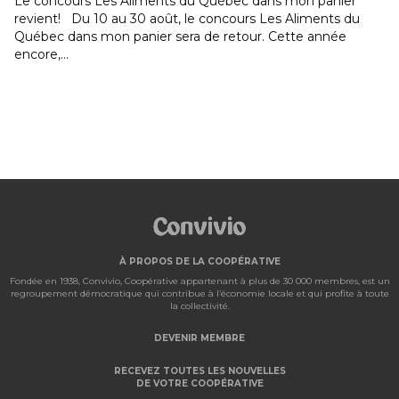
panier
Vous avez été nombreux à vous stationner au IGA d
ents du
Jean-Chrysostome à l'occasion du Festivent ! Tel
année
qu’annoncé précédemment dans nos...
À PROPOS DE LA COOPÉRATIVE
Fondée en 1938, Convivio, Coopérative appartenant à plus de 30 000 membres, est un
regroupement démocratique qui contribue à l’économie locale et qui profite à toute
la collectivité.
DEVENIR MEMBRE
RECEVEZ TOUTES LES NOUVELLES
DE VOTRE COOPÉRATIVE