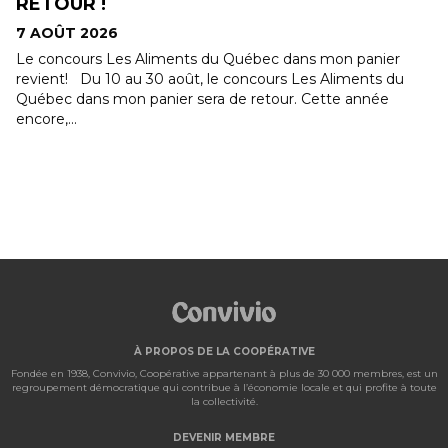
PROGRAMME DE DONS CONVIVIO
7 AOÛT 2026
Vous avez été nombreux à vous stationner au IGA de Saint-
Jean-Chrysostome à l'occasion du Festivent ! Tel
qu’annoncé précédemment dans nos...
À PROPOS DE LA COOPÉRATIVE
Fondée en 1938, Convivio, Coopérative appartenant à plus de 30 000 membres, est un
regroupement démocratique qui contribue à l’économie locale et qui profite à toute
la collectivité.
DEVENIR MEMBRE