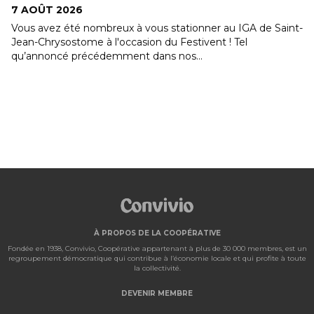
7 AOÛT 2026
Vous avez été nombreux à vous stationner au IGA de Saint-
Jean-Chrysostome à l'occasion du Festivent ! Tel
qu’annoncé précédemment dans nos...
À PROPOS DE LA COOPÉRATIVE
Fondée en 1938, Convivio, Coopérative appartenant à plus de 30 000 membres, est un
regroupement démocratique qui contribue à l’économie locale et qui profite à toute
la collectivité.
DEVENIR MEMBRE