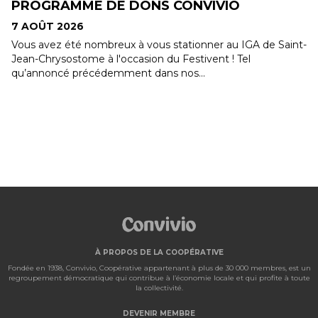
RETOUR !
7 AOÛT 2026
A de Saint-
Le concours Les Aliments du Québec dans mon pa
revient! Du 10 au 30 août, le concours Les Aliment
Québec dans mon panier sera de retour. Cette ann
encore,...
À PROPOS DE LA COOPÉRATIVE
Fondée en 1938, Convivio, Coopérative appartenant à plus de 30 000 membres, est un
regroupement démocratique qui contribue à l’économie locale et qui profite à toute
la collectivité.
DEVENIR MEMBRE