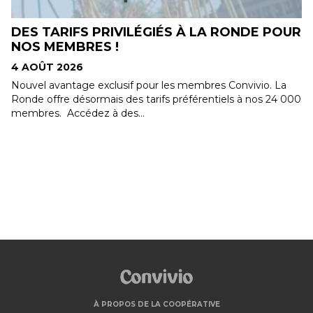
R
VENEZ NOMBREUX À LA FÊTE FAMILIALE
DU PARC CHAMPIGNY DE ST-JEAN-
CHRYSOSTOME !
4 AOÛT 2026
0
Envie de profiter de l'été en famille ? Samedi, le 29 août,
de 11h à 15h, rendez-vous au Parc Champigny de Saint-
Jean-Chrysostome (avenue Taniata) pour une fête,...
À PROPOS DE LA COOPÉRATIVE