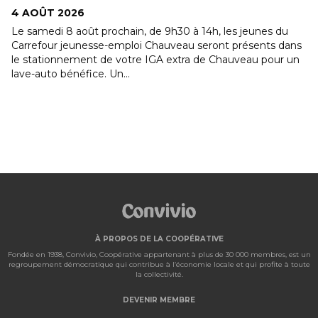
4 AOÛT 2026
Le samedi 8 août prochain, de 9h30 à 14h, les jeunes du
Carrefour jeunesse-emploi Chauveau seront présents dans
le stationnement de votre IGA extra de Chauveau pour un
lave-auto bénéfice. Un...
À PROPOS DE LA COOPÉRATIVE
Fondée en 1938, Convivio, Coopérative appartenant à plus de 30 000 membres, est un
regroupement démocratique qui contribue à l’économie locale et qui profite à toute
la collectivité.
DEVENIR MEMBRE