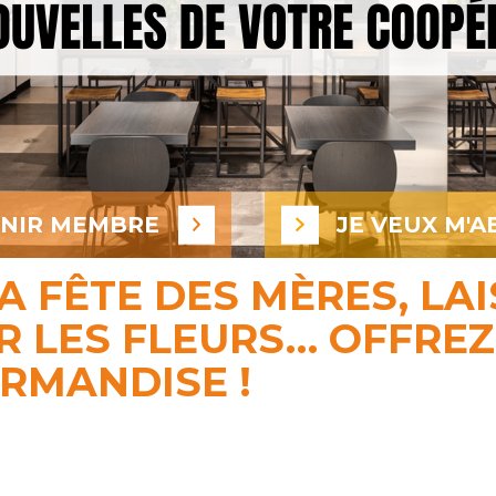
ENIR MEMBRE
JE VEUX M'A
A FÊTE DES MÈRES, LA
 LES FLEURS… OFFREZ
RMANDISE !