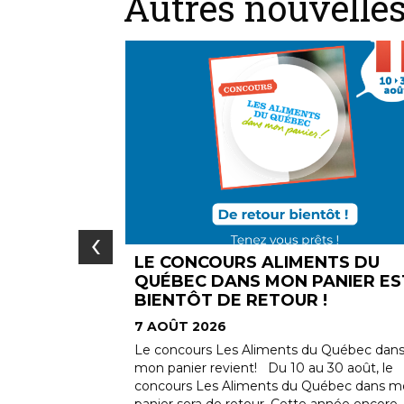
Autres nouvelle
‹
NTS DU
UN MONTANT DE 2210 $ AJOU
ANIER EST
AU MONTANT REMIS AUX
!
ORGANISMES DU PROGRAMME
DONS CONVIVIO
7 AOÛT 2026
 Québec dans
30 août, le
Vous avez été nombreux à vous stationner
uébec dans mon
IGA de Saint-Jean-Chrysostome à l'occasio