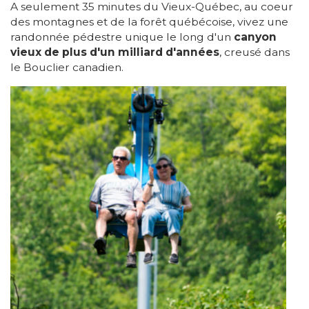
A seulement 35 minutes du Vieux-Québec, au coeur
des montagnes et de la forêt québécoise, vivez une
randonnée pédestre unique le long d'un
canyon
vieux de plus d'un milliard d'années
, creusé dans
le Bouclier canadien.