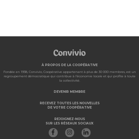
À PROPOS DE LA COOPÉRATIVE
Fondée en 1938, Convivio, Coopérative appartenant à plus de 30 000 membres, est un
regroupement démocratique qui contribue à l’économie locale et qui profite à toute
la collectivité.
DEVENIR MEMBRE
RECEVEZ TOUTES LES NOUVELLES
DE VOTRE COOPÉRATIVE
REJOIGNEZ-NOUS
SUR LES RÉSEAUX SOCIAUX