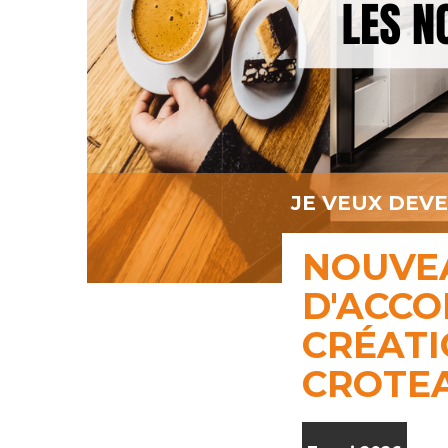
JE VEUX DEV
NOUVE
D'ACC
CRÉATI
CROTE