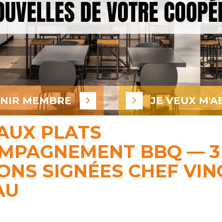
ENIR MEMBRE
JE VEUX M'A
AUX PLATS
OMPAGNEMENT BBQ — 3
ONS SIGNÉES CHEF VIN
AU