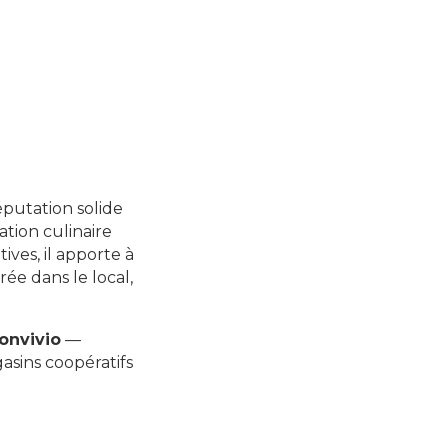
éputation solide
ation culinaire
ves, il apporte à
rée dans le local,
onvivio
—
sins coopératifs