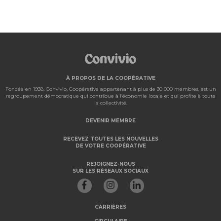
À PROPOS DE LA COOPÉRATIVE
Fondée en 1938, Convivio, Coopérative appartenant à plus de 30 000 membres, est un
regroupement démocratique qui contribue à l’économie locale et qui profite à toute
la collectivité.
DEVENIR MEMBRE
RECEVEZ TOUTES LES NOUVELLES
DE VOTRE COOPÉRATIVE
REJOIGNEZ-NOUS
SUR LES RÉSEAUX SOCIAUX
CARRIÈRES