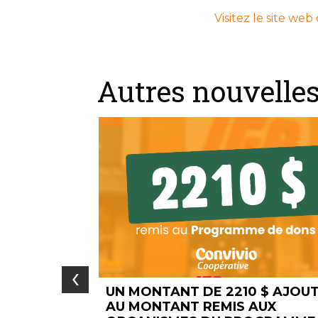
Visitez le site we
Autres nouvelle
‹
0 $ AJOUTÉ
LE CONCOURS ALIMENTS DU
AUX
QUÉBEC DANS MON PANIER ES