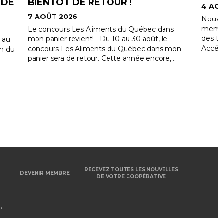
FAI
4 AOÛT 2026
4 A
Nouvel avantage exclusif pour les
membres Convivio. La Ronde offre désormais
s
Le s
des tarifs préférentiels à nos 24 000 membres.
jeun
Accédez à des...
on
sero
.
votr
bénéf
RECEVEZ TOUTES LES NOUVELLES
DEVENIR MEMBRE
DE VOTRE COOPÉRATIVE
s
ui
t