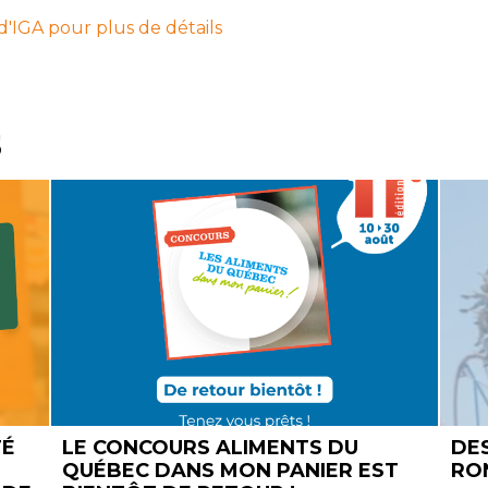
b d'IGA pour plus de détails
s
DES TARIFS PRIVILÉGIÉS À LA
EN
T
RONDE POUR NOS MEMBRES !
JE