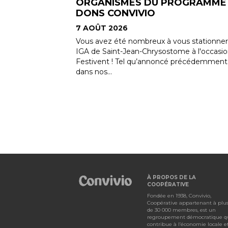
OGRAMME DE
BIENTÔT DE RETOUR !
7 AOÛT 2026
Le concours Les Aliments du Québec dan
mon panier revient! Du 10 au 30 août, le
s stationner au
concours Les Aliments du Québec dans m
e à l'occasion du
panier sera de retour. Cette année encore,..
précédemment
À PROPOS DE LA
COOPÉRATIVE
Fondée en 1938, Convivio,
Coopérative appartenant à plu
de 30 000 membres, est un
regroupement démocratique q
contribue à l’économie locale e