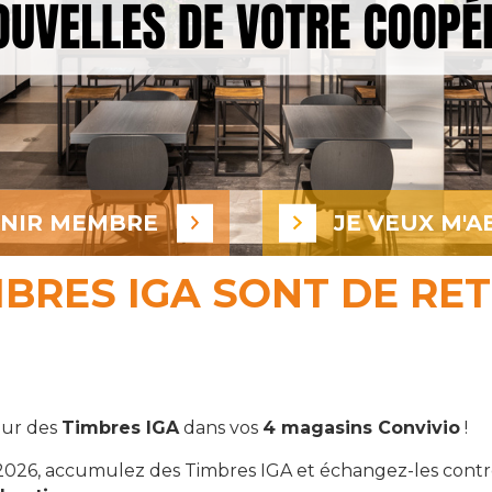
ENIR MEMBRE
JE VEUX M'A
MBRES IGA SONT DE RET
our des
Timbres IGA
dans vos
4 magasins Convivio
!
2026, accumulez des Timbres IGA et échangez-les cont