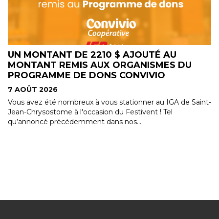
LE CONCOURS ALIMENTS DU QUÉBEC
DANS MON PANIER EST BIENTÔT DE
RETOUR !
7 AOÛT 2026
-
Le concours Les Aliments du Québec dans mon panier
revient! Du 10 au 30 août, le concours Les Aliments du
Québec dans mon panier sera de retour. Cette année
encore,...