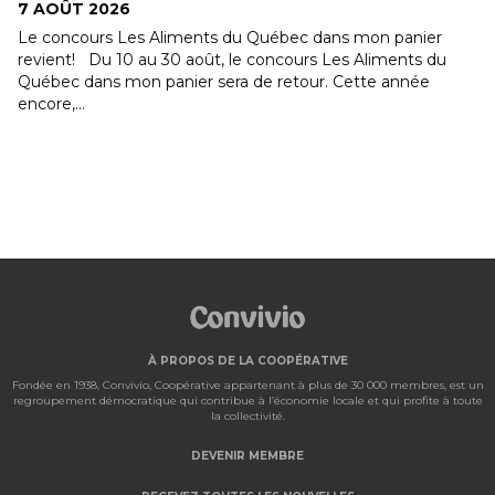
7 AOÛT 2026
Le concours Les Aliments du Québec dans mon panier
revient! Du 10 au 30 août, le concours Les Aliments du
Québec dans mon panier sera de retour. Cette année
encore,...
À PROPOS DE LA COOPÉRATIVE
Fondée en 1938, Convivio, Coopérative appartenant à plus de 30 000 membres, est un
regroupement démocratique qui contribue à l’économie locale et qui profite à toute
la collectivité.
DEVENIR MEMBRE