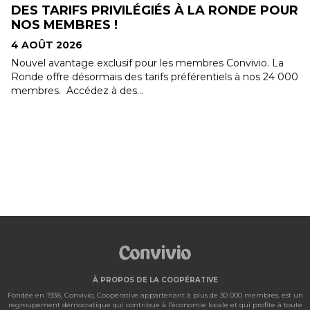
DES TARIFS PRIVILÉGIÉS À LA RONDE POUR
NOS MEMBRES !
4 AOÛT 2026
Nouvel avantage exclusif pour les membres Convivio. La
Ronde offre désormais des tarifs préférentiels à nos 24 000
membres. Accédez à des...
À PROPOS DE LA COOPÉRATIVE
Fondée en 1938, Convivio, Coopérative appartenant à plus de 30 000 membres, est un
regroupement démocratique qui contribue à l’économie locale et qui profite à toute