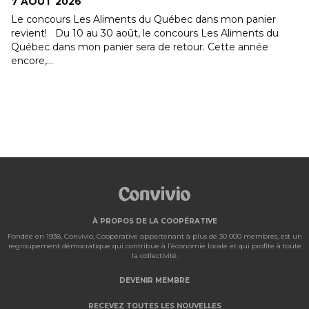
7 AOÛT 2026
Le concours Les Aliments du Québec dans mon panier
revient! Du 10 au 30 août, le concours Les Aliments du
Québec dans mon panier sera de retour. Cette année
encore,...
À PROPOS DE LA COOPÉRATIVE
Fondée en 1938, Convivio, Coopérative appartenant à plus de 30 000 membres, est un
regroupement démocratique qui contribue à l’économie locale et qui profite à toute
la collectivité.
DEVENIR MEMBRE
RECEVEZ TOUTES LES NOUVELLES