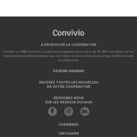
À PROPOS DE LA COOPÉRATIVE
Fondée en 1938, Convivio, Coopérative appartenant à plus de 30 000 membres, est un
regroupement démocratique qui contribue à l’économie locale et qui profite à toute
la collectivité.
DEVENIR MEMBRE
RECEVEZ TOUTES LES NOUVELLES
DE VOTRE COOPÉRATIVE
REJOIGNEZ-NOUS
SUR LES RÉSEAUX SOCIAUX
CARRIÈRES
CIRCULAIRE