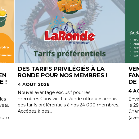
VENEZ NOMBREUX À LA FÊTE
VE
FAMILIALE DU PARC CHAMPIGNY
L'É
DE ST-JEAN-CHRYSOSTOME !
ST
EXT
4 AOÛT 2026
31 J
ais
Envie de profiter de l'été en famille ? Samedi,
bres.
le 29 août, de 11h à 15h, rendez-vous au Parc
Le c
Champigny de Saint-Jean-Chrysostome
vos 
(avenue Taniata) pour une fête,...
profi
Vendr
Jean