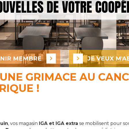
ENIR MEMBRE
JE VEUX M'A
 UNE GRIMACE AU CAN
RIQUE !
juin
, vos magasin
IGA et IGA extra
se mobilisent pour sou