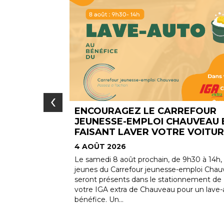
‹
RREFOUR
DES TARIFS PRIVILÉGIÉS À LA
HAUVEAU EN
RONDE POUR NOS MEMBRES !
E VOITURE !
4 AOÛT 2026
Nouvel avantage exclusif pour les
membres Convivio. La Ronde offre désorm
 9h30 à 14h, les
des tarifs préférentiels à nos 24 000 mem
e-emploi Chauveau
Accédez à des...
ionnement de
pour un lave-auto