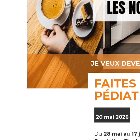
JE VEUX DEV
FAITES
PÉDIAT
20 mai 2026
Du
28 mai au 17 