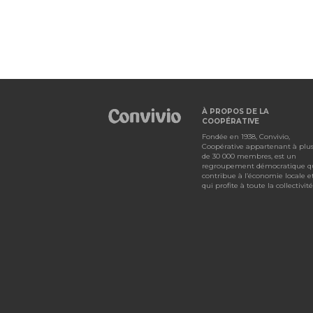
À PROPOS DE LA
COOPÉRATIVE
Fondée en 1938, Convivio,
Coopérative appartenant à plu
de 30 000 membres, est un
regroupement démocratique q
contribue à l’économie locale e
qui profite à toute la collectivité