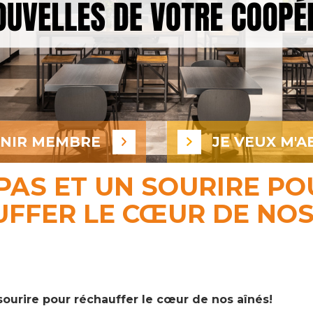
ENIR MEMBRE
JE VEUX M'A
PAS ET UN SOURIRE PO
FFER LE CŒUR DE NOS
sourire pour réchauffer le cœur de nos aînés!