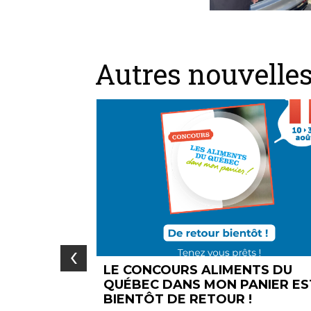
Autres nouvelle
‹
NTS DU
UN MONTANT DE 2210 $ AJOU
ANIER EST
AU MONTANT REMIS AUX
!
ORGANISMES DU PROGRAMME