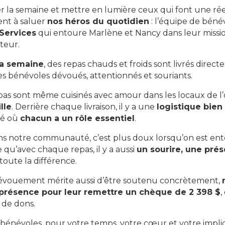
r la semaine et mettre en lumière ceux qui font une rée
ent à saluer
nos héros du quotidien
: l’équipe de béné
Services
qui entoure Marlène et Nancy dans leur missio
teur.
la semaine
, des repas chauds et froids sont livrés direc
es bénévoles dévoués, attentionnés et souriants.
pas sont même cuisinés avec amour dans les locaux de l’o
lle
. Derrière chaque livraison, il y a une
logistique bien
té où
chacun a un rôle essentiel
.
 dans notre communauté, c’est plus doux lorsqu’on est e
qu’avec chaque repas, il y a aussi
un sourire, une prés
 toute la différence.
dévouement mérite aussi d’être soutenu concrètement,
 présence pour leur remettre un chèque de 2 398 $
,
de dons.
 bénévoles, pour votre temps, votre cœur et votre implic