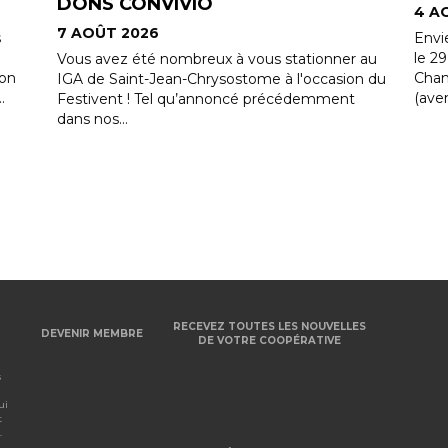
4 AOÛT 2026
Nouv
memb
Envie de profiter de l'été en famille ? Samedi,
des 
le 29 août, de 11h à 15h, rendez-vous au Parc
 au
Accé
Champigny de Saint-Jean-Chrysostome
n du
(avenue Taniata) pour une fête,...
RECEVEZ TOUTES LES NOUVELLES
DEVENIR MEMBRE
DE VOTRE COOPÉRATIVE
s
ui
t
.