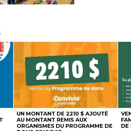
s
TÉ
VENEZ NOMBREUX À LA FÊTE
DES
FAMILIALE DU PARC CHAMPIGNY
RO
 DE
DE ST-JEAN-CHRYSOSTOME !
4 A