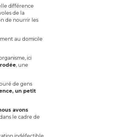
lle différence
voles de la
n de nourrir les
tement au domicile
rganisme, ici
 rodée
, une
ntouré de gens
ence, un petit
nous avons
 dans le cadre de
ation indéfectible.