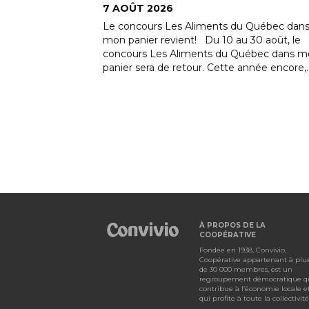
DONS CONVIVIO
7 AOÛT 2026
 Québec dans
30 août, le
Vous avez été nombreux à vous stationner
uébec dans mon
IGA de Saint-Jean-Chrysostome à l'occasio
nnée encore,...
Festivent ! Tel qu’annoncé précédemment
dans nos...
À PROPOS DE LA
COOPÉRATIVE
Fondée en 1938, Convivio,
Coopérative appartenant à plu
de 30 000 membres, est un
regroupement démocratique q
contribue à l’économie locale e
qui profite à toute la collectivité