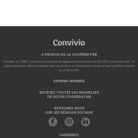
À PROPOS DE LA COOPÉRATIVE
Fondée en 1938, Convivio, Coopérative appartenant à plus de 30 000 membres, est un
regroupement démocratique qui contribue à l’économie locale et qui profite à toute
la collectivité.
DEVENIR MEMBRE
RECEVEZ TOUTES LES NOUVELLES
DE VOTRE COOPÉRATIVE
REJOIGNEZ-NOUS
SUR LES RÉSEAUX SOCIAUX
CARRIÈRES