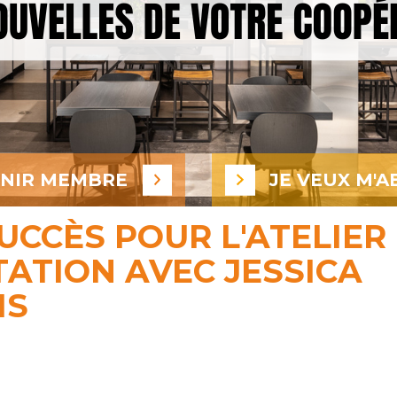
ENIR MEMBRE
JE VEUX M'A
UCCÈS POUR L'ATELIER
ATION AVEC JESSICA
IS