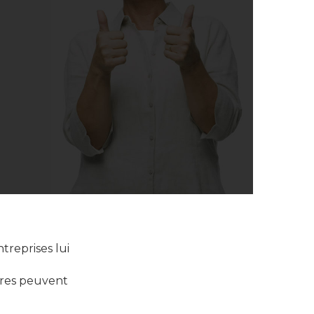
treprises lui
bres peuvent