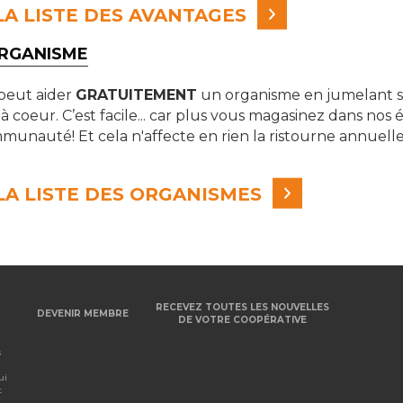
A LISTE DES AVANTAGES
ORGANISME
eut aider
GRATUITEMENT
un organisme en jumelant 
 à coeur. C’est facile... car plus vous magasinez dans nos 
munauté! Et cela n'affecte en rien la ristourne annuell
A LISTE DES ORGANISMES
RECEVEZ TOUTES LES NOUVELLES
DEVENIR MEMBRE
DE VOTRE COOPÉRATIVE
s
ui
t
.