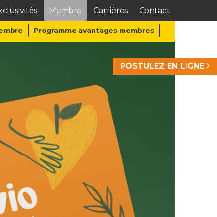
clusivités
Membre
Carrières
Contact
Membre
Programme avantages membres
POSTULEZ EN LIGNE