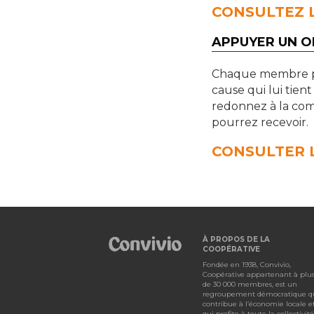
CONSULTEZ L
APPUYER UN 
Chaque membre p
cause qui lui tient
redonnez à la com
pourrez recevoir.
CONSULTER L
À PROPOS DE LA
COOPÉRATIVE
Fondée en 1938, Convivio,
Coopérative appartenant à plu
de 30 000 membres, est un
regroupement démocratique q
contribue à l’économie locale e
qui profite à toute la collectivité